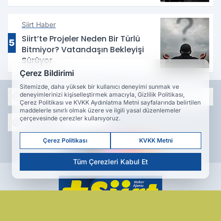
Siirt Haber
Siirt’te Projeler Neden Bir Türlü
5
Bitmiyor? Vatandaşın Bekleyişi
Sürüyor
Çerez Bildirimi
Sitemizde, daha yüksek bir kullanıcı deneyimi sunmak ve
deneyimlerinizi kişiselleştirmek amacıyla, Gizlilik Politikası,
VİDEO
GALERİ
Çerez Politikası ve KVKK Aydınlatma Metni sayfalarında belirtilen
maddelerle sınırlı olmak üzere ve ilgili yasal düzenlemeler
çerçevesinde çerezler kullanıyoruz.
YAZARLAR
Çerez Politikası
KVKK Metni
Tüm Çerezleri Kabul Et
Siirt haberleri, son dakika gelişmeleri, Kurtalan, Eruh,