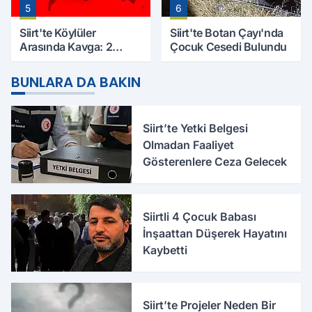
5
6
Siirt'te Köylüler
Siirt'te Botan Çayı'nda
Arasında Kavga: 2
Çocuk Cesedi Bulundu
Yaralı, Birinin Durumu
Ağır
BUNLARA DA BAKIN
Siirt’te Yetki Belgesi
Olmadan Faaliyet
Gösterenlere Ceza Gelecek
Siirtli 4 Çocuk Babası
İnşaattan Düşerek Hayatını
Kaybetti
Siirt’te Projeler Neden Bir