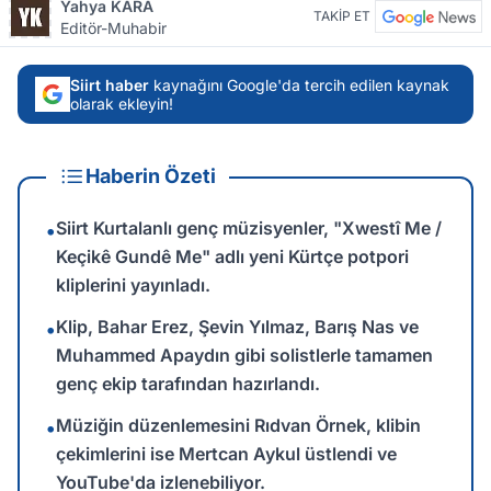
Yahya KARA
TAKİP ET
Editör-Muhabir
Siirt haber
kaynağını Google'da tercih edilen kaynak
olarak ekleyin!
Haberin Özeti
Siirt Kurtalanlı genç müzisyenler, "Xwestî Me /
•
Keçikê Gundê Me" adlı yeni Kürtçe potpori
kliplerini yayınladı.
Klip, Bahar Erez, Şevin Yılmaz, Barış Nas ve
•
Muhammed Apaydın gibi solistlerle tamamen
genç ekip tarafından hazırlandı.
Müziğin düzenlemesini Rıdvan Örnek, klibin
•
çekimlerini ise Mertcan Aykul üstlendi ve
YouTube'da izlenebiliyor.