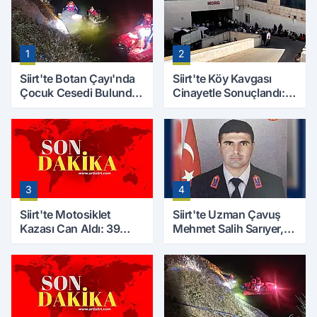
1
2
Siirt'te Botan Çayı'nda
Siirt'te Köy Kavgası
Çocuk Cesedi Bulundu:
Cinayetle Sonuçlandı:
Kayıp Baba İçin Arama
Selim B. Hayatını
Çalışmaları Başlıyor
Kaybetti
3
4
Siirt'te Motosiklet
Siirt'te Uzman Çavuş
Kazası Can Aldı: 39
Mehmet Salih Sarıyer,
Yaşındaki Mesut Yıldız
Evinde Ölü Bulundu
Hayatını Kaybetti