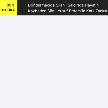
dı
Dondurmacıda Silahlı Saldırıda Hayatını
SON
DAKİKA
Kaybeden Siirtli Yusuf Erdem'in Katil Zanlısı
ve 9 Şüpheli Tutuklandı