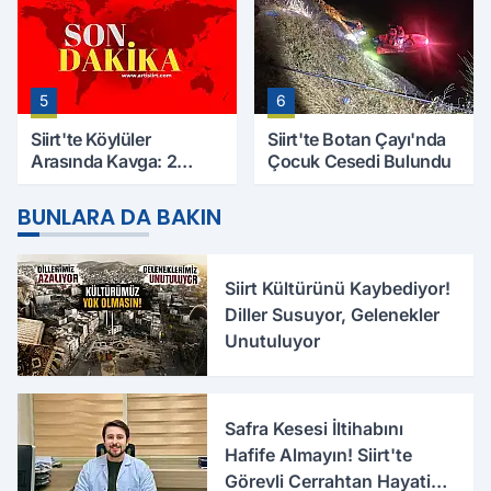
5
6
Siirt'te Köylüler
Siirt'te Botan Çayı'nda
Arasında Kavga: 2
Çocuk Cesedi Bulundu
Yaralı, Birinin Durumu
Ağır
BUNLARA DA BAKIN
Siirt Kültürünü Kaybediyor!
Diller Susuyor, Gelenekler
Unutuluyor
Safra Kesesi İltihabını
Hafife Almayın! Siirt'te
Görevli Cerrahtan Hayati