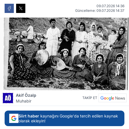
09.07.2026 14:36
Güncelleme: 09.07.2026 14:37
Akif Özalp
TAKİP ET
Muhabir
Siirt haber
kaynağını Google'da tercih edilen kaynak
olarak ekleyin!