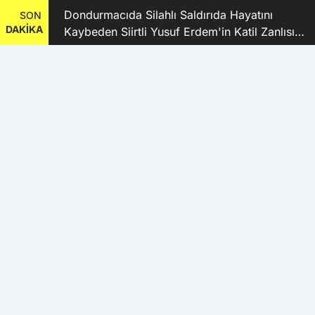
ı
Dondurmacıda Silahlı Saldırıda Hayatını
SON
DAKİKA
Kaybeden Siirtli Yusuf Erdem'in Katil Zanlısı
ve 9 Şüpheli Tutuklandı