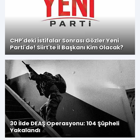
CHP'deki İstifalar Sonrası Gözler Yeni
Parti'de! Siirt'te İl Başkanı Kim Olacak?
30 İlde DEAŞ Operasyonu: 104 Şüpheli
Yakalandı