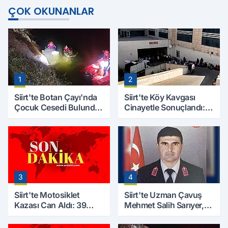
ÇOK OKUNANLAR
1
2
Siirt'te Botan Çayı'nda
Siirt'te Köy Kavgası
Çocuk Cesedi Bulundu:
Cinayetle Sonuçlandı:
Kayıp Baba İçin Arama
Selim B. Hayatını
Çalışmaları Başlıyor
Kaybetti
3
4
Siirt'te Motosiklet
Siirt'te Uzman Çavuş
Kazası Can Aldı: 39
Mehmet Salih Sarıyer,
Yaşındaki Mesut Yıldız
Evinde Ölü Bulundu
Hayatını Kaybetti