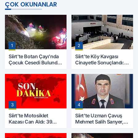
ÇOK OKUNANLAR
1
2
Siirt'te Botan Çayı'nda
Siirt'te Köy Kavgası
Çocuk Cesedi Bulundu:
Cinayetle Sonuçlandı:
Kayıp Baba İçin Arama
Selim B. Hayatını
Çalışmaları Başlıyor
Kaybetti
3
4
Siirt'te Motosiklet
Siirt'te Uzman Çavuş
Kazası Can Aldı: 39
Mehmet Salih Sarıyer,
Yaşındaki Mesut Yıldız
Evinde Ölü Bulundu
Hayatını Kaybetti