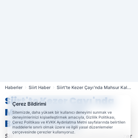
Haberler
Siirt Haber
Siirt'te Kezer Çayı'nda Mahsur Kalan
At Boğularak Öldü
Siirt'te Kezer Çayı'nda
Çerez Bildirimi
Mahsur Kalan At
Sitemizde, daha yüksek bir kullanıcı deneyimi sunmak ve
deneyimlerinizi kişiselleştirmek amacıyla, Gizlilik Politikası,
Boğularak Öldü
Çerez Politikası ve KVKK Aydınlatma Metni sayfalarında belirtilen
maddelerle sınırlı olmak üzere ve ilgili yasal düzenlemeler
çerçevesinde çerezler kullanıyoruz.
Siirt'te son günlerde debisi yükselen Kezer