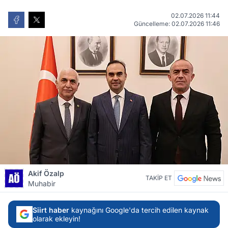
02.07.2026 11:44
Güncelleme: 02.07.2026 11:46
Akif Özalp
TAKİP ET
Muhabir
Siirt haber
kaynağını Google'da tercih edilen kaynak
olarak ekleyin!