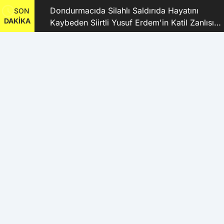
ı
Dondurmacıda Silahlı Saldırıda Hayatını
SON
DAKİKA
Kaybeden Siirtli Yusuf Erdem'in Katil Zanlısı
ve 9 Şüpheli Tutuklandı