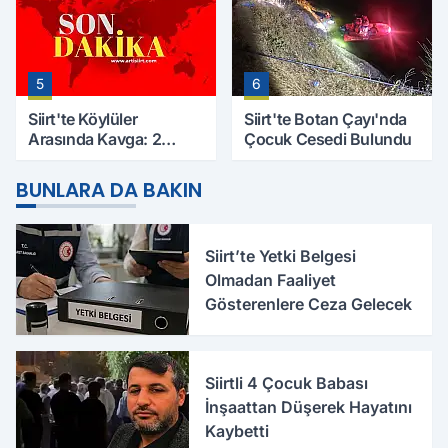
5
6
Siirt'te Köylüler
Siirt'te Botan Çayı'nda
Arasında Kavga: 2
Çocuk Cesedi Bulundu
Yaralı, Birinin Durumu
Ağır
BUNLARA DA BAKIN
Siirt’te Yetki Belgesi
Olmadan Faaliyet
Gösterenlere Ceza Gelecek
Siirtli 4 Çocuk Babası
İnşaattan Düşerek Hayatını
Kaybetti