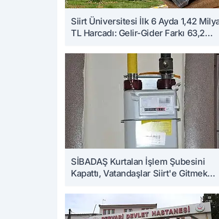
Siirt Üniversitesi İlk 6 Ayda 1,42 Mily
TL Harcadı: Gelir-Gider Farkı 63,2
Milyon TL Oldu
SİBADAŞ Kurtalan İşlem Şubesini
Kapattı, Vatandaşlar Siirt'e Gitmek
Zorunda Kaldı