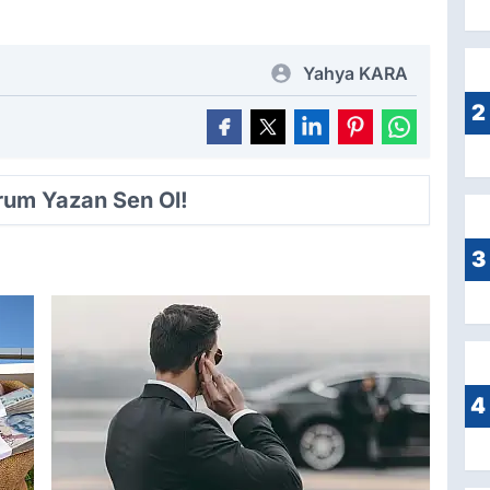
Yahya KARA
2
orum Yazan Sen Ol!
3
4