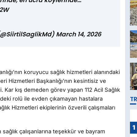
lerinde, en ücra köylerinde…
X2W
 (@SiirtilSaglikMd)
March 14, 2026
nlığı'nın koruyucu sağlık hizmetleri alanındaki
i Hizmetleri Başkanlığı'nın kesintisiz ve
ldi. Kar kış demeden görev yapan 112 Acil Sağlık
TR
deki rolü ile evden çıkamayan hastalara
ık Hizmetleri ekiplerinin özverili çalışmaları
1
üm sağlık çalışanlarına teşekkür ve bayram