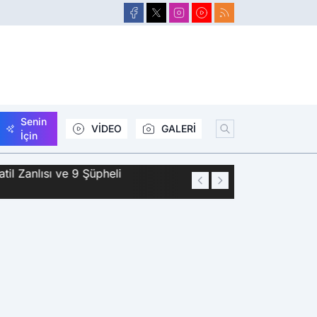
Senin
VİDEO
GALERİ
İçin
Zanlısı ve 9 Şüpheli
01:44
Siirt'te 2 Kişini