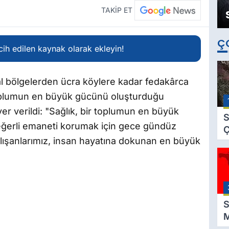
TAKİP ET
Ç
ih edilen kaynak olarak ekleyin!
al bölgelerden ücra köylere kadar fedakârca
toplumun en büyük gücünü oluşturduğu
er verildi: "Sağlık, bir toplumun en büyük
S
değerli emaneti korumak için gece gündüz
Ç
lışanlarımız, insan hayatına dokunan en büyük
C
B
B
Ç
B
S
M
K