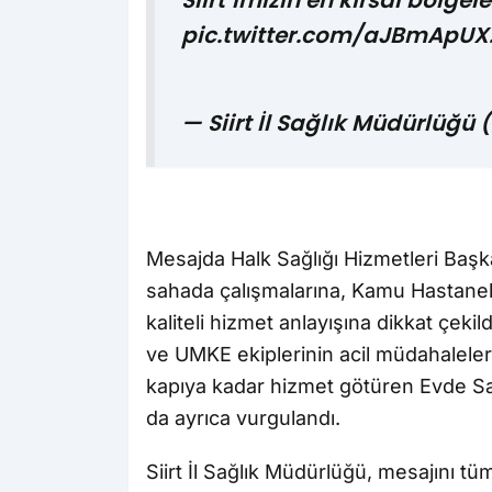
Siirt’imizin en kırsal bölge
pic.twitter.com/aJBmApU
— Siirt İl Sağlık Müdürlüğü
Mesajda Halk Sağlığı Hizmetleri Başka
sahada çalışmalarına, Kamu Hastaneler
kaliteli hizmet anlayışına dikkat çeki
ve UMKE ekiplerinin acil müdahaleler
kapıya kadar hizmet götüren Evde Sağl
da ayrıca vurgulandı.
Siirt İl Sağlık Müdürlüğü, mesajını t