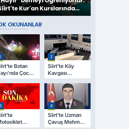
''Hayır'' Demeyi Öğreniyorlar:
Siirt'te Kur'an Kurslarında
Mahremiyet Eğitimi
OK OKUNANLAR
1
2
iirt'te Botan
Siirt'te Köy
ayı'nda Çocuk
Kavgası
esedi
Cinayetle
ulundu: Kayıp
Sonuçlandı:
aba İçin Arama
Selim B.
alışmaları
Hayatını
3
4
aşlıyor
Kaybetti
iirt'te
Siirt'te Uzman
otosiklet
Çavuş Mehmet
azası Can Aldı:
Salih Sarıyer,