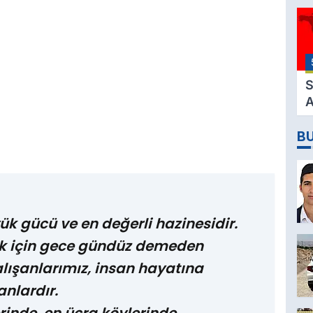
3
M
H
K
S
A
2
B
D
ük gücü ve en değerli hazinesidir.
k için gece gündüz demeden
lışanlarımız, insan hayatına
nlardır.