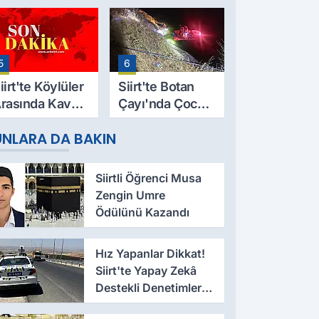
9 Yaşındaki
Evinde Ölü
esut Yıldız
Bulundu
ayatını
5
6
aybetti
iirt'te Köylüler
Siirt'te Botan
rasında Kavga:
Çayı'nda Çocuk
 Yaralı, Birinin
Cesedi Bulundu
UNLARA DA BAKIN
urumu Ağır
Siirtli Öğrenci Musa
Zengin Umre
Ödülünü Kazandı
Hız Yapanlar Dikkat!
Siirt'te Yapay Zekâ
Destekli Denetimler
Başladı