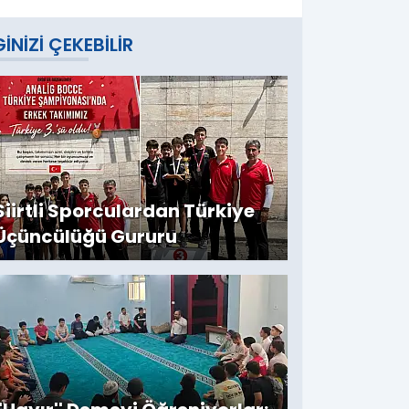
GINIZI ÇEKEBILIR
Siirtli Sporculardan Türkiye
Üçüncülüğü Gururu