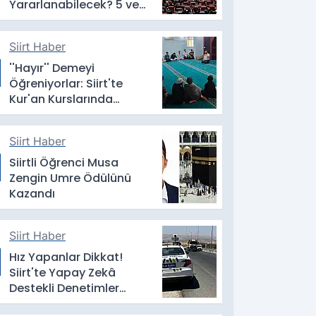
Yararlanabilecek? 5 ve
10 Yıllık Erteleme Dikkat
Çekti
Siirt Haber
''Hayır'' Demeyi
Öğreniyorlar: Siirt'te
Kur'an Kurslarında
Mahremiyet Eğitimi
Siirt Haber
Siirtli Öğrenci Musa
Zengin Umre Ödülünü
Kazandı
Siirt Haber
Hız Yapanlar Dikkat!
Siirt'te Yapay Zekâ
Destekli Denetimler
Başladı