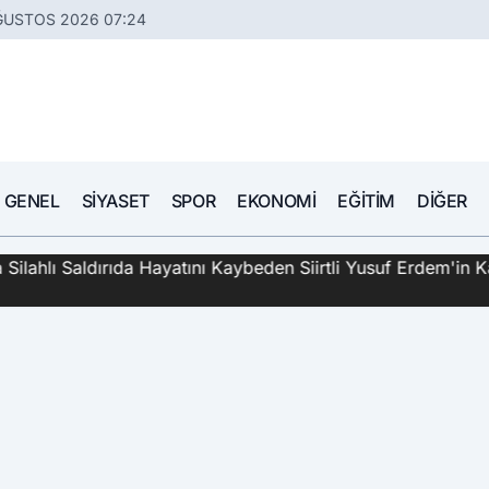
ĞUSTOS 2026 07:24
GENEL
SIYASET
SPOR
EKONOMI
EĞITIM
DIĞER
hlı Saldırıda Hayatını Kaybeden Siirtli Yusuf Erdem'in Katil 