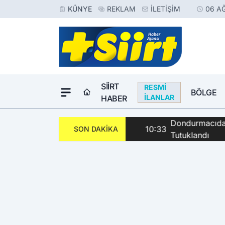
KÜNYE
REKLAM
İLETIŞIM
06 A
SIIRT
RESMI
BÖLGE
İLANLAR
HABER
Dondurmacıda Sila
10:33
SON DAKİKA
Tutuklandı