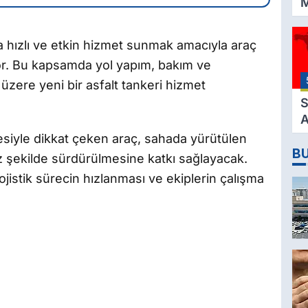
M
K
3
ha hızlı ve etkin hizmet sunmak amacıyla araç
M
r. Bu kapsamda yol yapım, bakım ve
H
 üzere yeni bir asfalt tankeri hizmet
K
S
A
2
iyle dikkat çeken araç, sahada yürütülen
B
D
iz şekilde sürdürülmesine katkı sağlayacak.
lojistik sürecin hızlanması ve ekiplerin çalışma