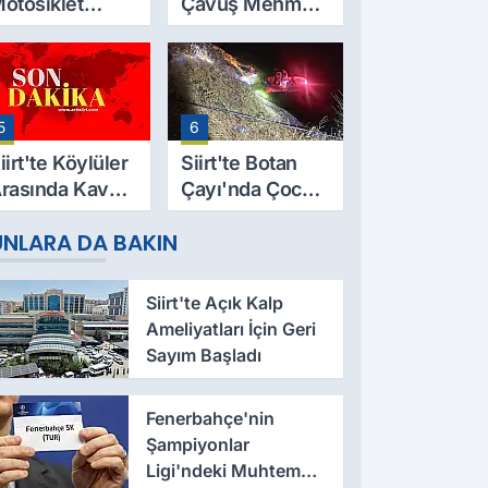
otosiklet
Çavuş Mehmet
azası Can Aldı:
Salih Sarıyer,
9 Yaşındaki
Evinde Ölü
esut Yıldız
Bulundu
ayatını
5
6
aybetti
iirt'te Köylüler
Siirt'te Botan
rasında Kavga:
Çayı'nda Çocuk
 Yaralı, Birinin
Cesedi Bulundu
UNLARA DA BAKIN
urumu Ağır
Siirt'te Açık Kalp
Ameliyatları İçin Geri
Sayım Başladı
Fenerbahçe'nin
Şampiyonlar
Ligi'ndeki Muhtemel