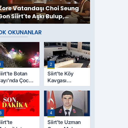
Kore Vatandaşı Choi Seung
Gon Siirt'te Aşkı Bulup,
Müslüman Oldu
OK OKUNANLAR
1
2
iirt'te Botan
Siirt'te Köy
ayı'nda Çocuk
Kavgası
esedi
Cinayetle
ulundu: Kayıp
Sonuçlandı:
aba İçin Arama
Selim B.
alışmaları
Hayatını
3
4
aşlıyor
Kaybetti
iirt'te
Siirt'te Uzman