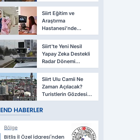
Rakibi Belli Oldu
Siirt Eğitim ve
Araştırma
Hastanesi’nde
Sezaryen Sonrası
Vajinal Doğum
Siirt'te Yeni Nesil
Başarıyla
Yapay Zeka Destekli
Uygulanıyor
Radar Dönemi
Başladı
Siirt Ulu Camii Ne
Zaman Açılacak?
Turistlerin Gözdesi
Aylardır Kapalı
END HABERLER
Bölge
Bitlis İl Özel İdaresi'nden