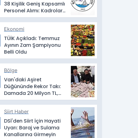
38 Kişilik Geniş Kapsamlı
Personel Alımı: Kadrolar,
Şartlar ve Başvuru
Detayları
Ekonomi
TÜİK Açıkladı: Temmuz
Ayının Zam Şampiyonu
Belli Oldu
Bölge
Van'daki Aşiret
Düğününde Rekor Takı:
Damada 20 Milyon TL,
Geline Kilolarca Altın
Siirt Haber
DSİ'den Siirt İçin Hayati
Uyarı: Baraj ve Sulama
Kanallarına Girmeyin