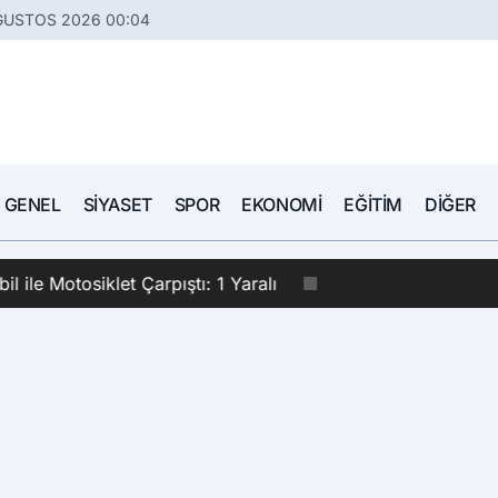
ĞUSTOS 2026 00:04
GENEL
SIYASET
SPOR
EKONOMI
EĞITIM
DIĞER
le Motosiklet Çarpıştı: 1 Yaralı