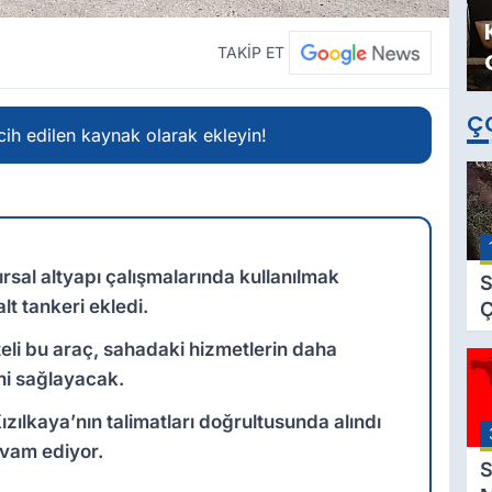
TAKİP ET
Ç
ih edilen kaynak olarak ekleyin!
kırsal altyapı çalışmalarında kullanılmak
S
lt tankeri ekledi.
Ç
C
li bu araç, sahadaki hizmetlerin daha
B
ini sağlayacak.
B
Ç
Kızılkaya’nın talimatları doğrultusunda alındı
B
evam ediyor.
S