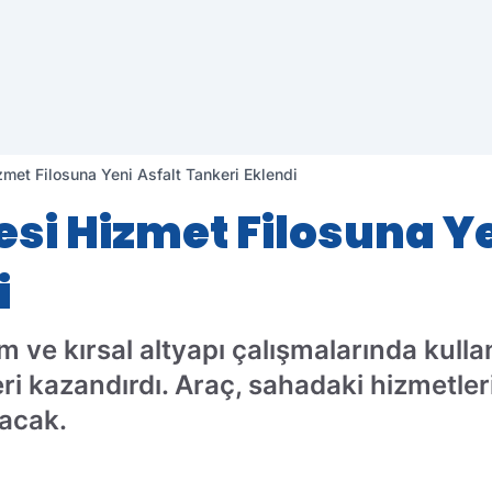
Hizmet Filosuna Yeni Asfalt Tankeri Eklendi
aresi Hizmet Filosuna Y
i
apım ve kırsal altyapı çalışmalarında kul
eri kazandırdı. Araç, sahadaki hizmetleri
yacak.