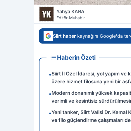
Yahya KARA
Editör-Muhabir
Siirt haber
kaynağını Google'da terc
Haberin Özeti
Siirt İl Özel İdaresi, yol yapım ve 
•
üzere hizmet filosuna yeni bir asfa
Modern donanımlı yüksek kapasite
•
verimli ve kesintisiz sürdürülmes
Yeni tanker, Siirt Valisi Dr. Kemal 
•
ve filo güçlendirme çalışmaları d