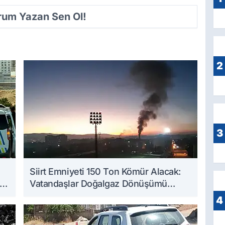
orum Yazan Sen Ol!
2
3
Siirt Emniyeti 150 Ton Kömür Alacak:
an
Vatandaşlar Doğalgaz Dönüşümü
Bekliyor
4