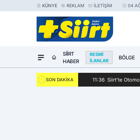
KÜNYE
REKLAM
İLETIŞIM
04 A
SIIRT
RESMI
BÖLGE
İLANLAR
HABER
11:36
Siirt'te Otomobil i
SON DAKİKA