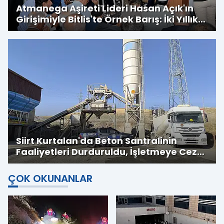
Atmanega Aşireti Lideri Hasan Açık'ın
Girişimiyle Bitlis'te Örnek Barış: İki Yıllık
Husumet Sona Erdi
Siirt Kurtalan'da Beton Santralinin
Faaliyetleri Durduruldu, İşletmeye Cezai
İşlem Uygulandı
ÇOK OKUNANLAR