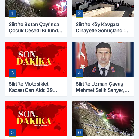
1
2
Siirt'te Botan Çayı'nda
Siirt'te Köy Kavgası
Çocuk Cesedi Bulundu:
Cinayetle Sonuçlandı:
Kayıp Baba İçin Arama
Selim B. Hayatını
Çalışmaları Başlıyor
Kaybetti
3
4
Siirt'te Motosiklet
Siirt'te Uzman Çavuş
Kazası Can Aldı: 39
Mehmet Salih Sarıyer,
Yaşındaki Mesut Yıldız
Evinde Ölü Bulundu
Hayatını Kaybetti
5
6