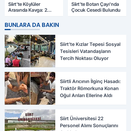
Siirt'te Köylüler
Siirt'te Botan Çayı'nda
Arasında Kavga: 2
Çocuk Cesedi Bulundu
Yaralı, Birinin Durumu
Ağır
BUNLARA DA BAKIN
Siirt’te Kızlar Tepesi Sosyal
Tesisleri Vatandaşların
Tercih Noktası Oluyor
Siirtli Arıcının İlginç Hasadı:
Traktör Römorkuna Konan
Oğul Arıları Ellerine Aldı
Siirt Üniversitesi 22
Personel Alımı Sonuçlarını