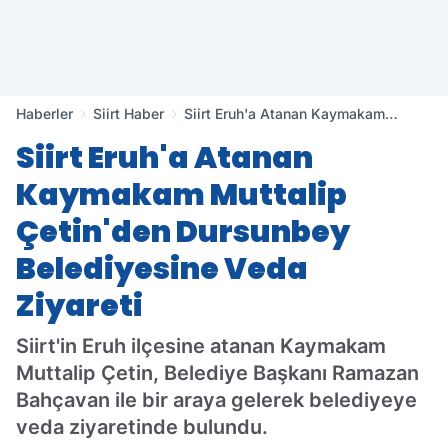
Haberler
Siirt Haber
Siirt Eruh'a Atanan Kaymakam
Muttalip Çetin'den Dursunbey
Siirt Eruh'a Atanan
Belediyesine Veda Ziyareti
Kaymakam Muttalip
Çetin'den Dursunbey
Belediyesine Veda
Ziyareti
Siirt'in Eruh ilçesine atanan Kaymakam
Muttalip Çetin, Belediye Başkanı Ramazan
Bahçavan ile bir araya gelerek belediyeye
veda ziyaretinde bulundu.