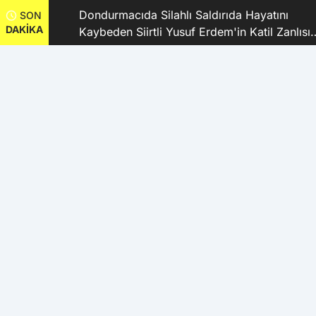
dı
Dondurmacıda Silahlı Saldırıda Hayatını
SON
DAKİKA
Kaybeden Siirtli Yusuf Erdem'in Katil Zanlısı
ve 9 Şüpheli Tutuklandı