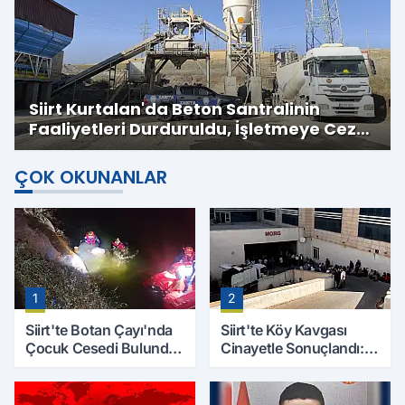
Siirt Kurtalan'da Beton Santralinin
Faaliyetleri Durduruldu, İşletmeye Cezai
İşlem Uygulandı
ÇOK OKUNANLAR
1
2
Siirt'te Botan Çayı'nda
Siirt'te Köy Kavgası
Çocuk Cesedi Bulundu:
Cinayetle Sonuçlandı:
Kayıp Baba İçin Arama
Selim B. Hayatını
Çalışmaları Başlıyor
Kaybetti