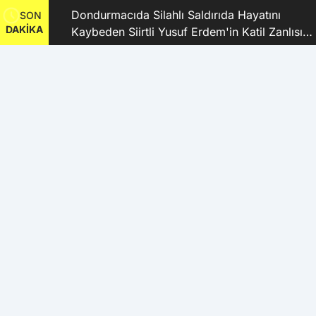
dı
Dondurmacıda Silahlı Saldırıda Hayatını
SON
DAKİKA
Kaybeden Siirtli Yusuf Erdem'in Katil Zanlısı
ve 9 Şüpheli Tutuklandı