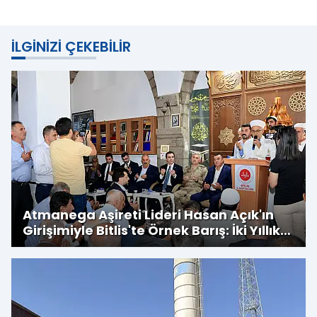
İLGINIZI ÇEKEBILIR
Atmanega Aşireti Lideri Hasan Açık'ın
Girişimiyle Bitlis'te Örnek Barış: İki Yıllık
Husumet Sona Erdi