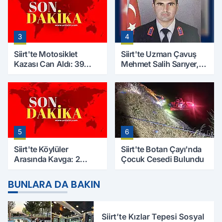
3
4
Siirt'te Motosiklet
Siirt'te Uzman Çavuş
Kazası Can Aldı: 39
Mehmet Salih Sarıyer,
Yaşındaki Mesut Yıldız
Evinde Ölü Bulundu
Hayatını Kaybetti
5
6
Siirt'te Köylüler
Siirt'te Botan Çayı'nda
Arasında Kavga: 2
Çocuk Cesedi Bulundu
Yaralı, Birinin Durumu
Ağır
BUNLARA DA BAKIN
Siirt’te Kızlar Tepesi Sosyal