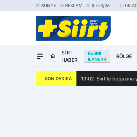
KÜNYE
REKLAM
İLETIŞIM
09 A
SIIRT
RESMI
BÖLGE
İLANLAR
HABER
Kubay Hayatını Kaybetti
13:02
Siirt’te boğazına
SON DAKİKA