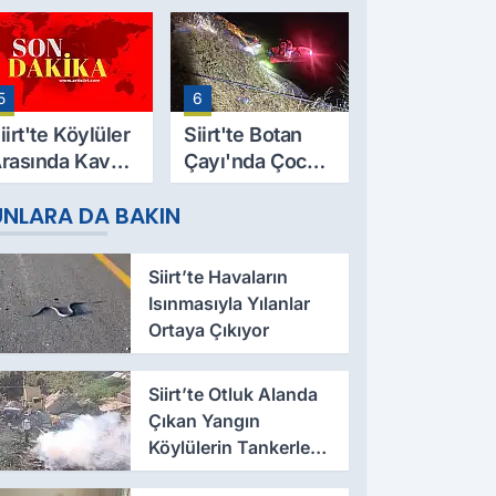
9 Yaşındaki
Evinde Ölü
esut Yıldız
Bulundu
ayatını
5
6
aybetti
iirt'te Köylüler
Siirt'te Botan
rasında Kavga:
Çayı'nda Çocuk
 Yaralı, Birinin
Cesedi Bulundu
UNLARA DA BAKIN
urumu Ağır
Siirt’te Havaların
Isınmasıyla Yılanlar
Ortaya Çıkıyor
Siirt’te Otluk Alanda
Çıkan Yangın
Köylülerin Tankerlerle
Müdahalesiyle