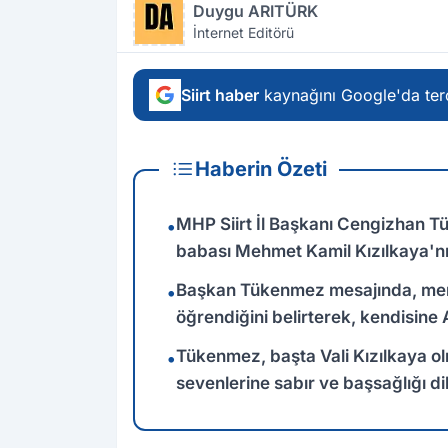
Duygu ARITÜRK
İnternet Editörü
Siirt haber
kaynağını Google'da terc
Haberin Özeti
MHP Siirt İl Başkanı Cengizhan Tük
•
babası Mehmet Kamil Kızılkaya'nın
Başkan Tükenmez mesajında, merh
•
öğrendiğini belirterek, kendisine 
Tükenmez, başta Vali Kızılkaya o
•
sevenlerine sabır ve başsağlığı dile