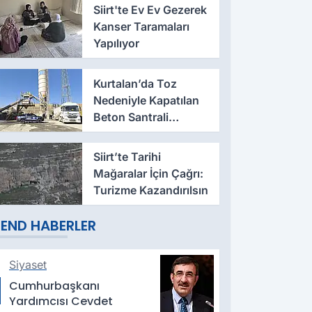
Söndürüldü
Siirt'te Ev Ev Gezerek
Kanser Taramaları
Yapılıyor
Kurtalan’da Toz
Nedeniyle Kapatılan
Beton Santrali
Yeniden Açıldı
Siirt’te Tarihi
Mağaralar İçin Çağrı:
Turizme Kazandırılsın
END HABERLER
Siyaset
Cumhurbaşkanı
Yardımcısı Cevdet