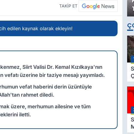
TAKİP ET
Ç
ih edilen kaynak olarak ekleyin!
enmez, Siirt Valisi Dr. Kemal Kızılkaya'nın
S
 vefatı üzerine bir taziye mesajı yayımladı.
Ç
C
umun vefat haberini derin üzüntüyle
B
Allah'tan rahmet diledi.
B
Ç
lmak üzere, merhumun ailesine ve tüm
B
klerini iletti.
S
M
K