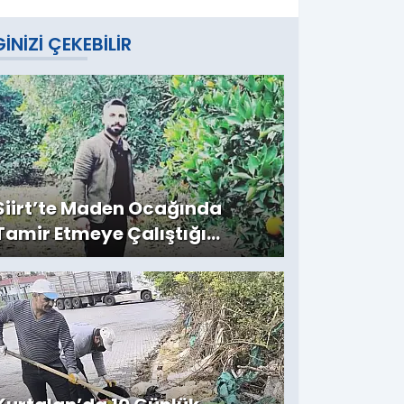
GINIZI ÇEKEBILIR
Siirt’te Maden Ocağında
Tamir Etmeye Çalıştığı
Kepçenin Altında Kalan Emin
Kubay Hayatını Kaybetti