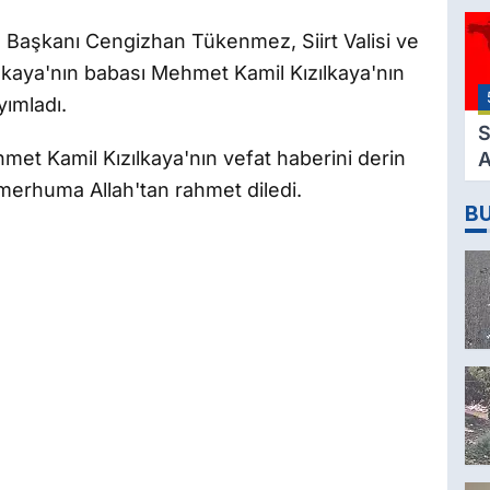
3
 İl Başkanı Cengizhan Tükenmez, Siirt Valisi ve
M
ılkaya'nın babası Mehmet Kamil Kızılkaya'nın
H
yımladı.
K
S
et Kamil Kızılkaya'nın vefat haberini derin
A
2
 merhuma Allah'tan rahmet diledi.
B
D