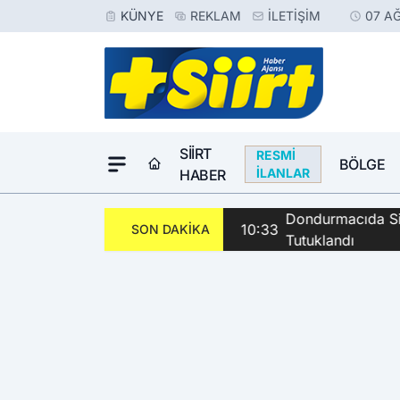
KÜNYE
REKLAM
İLETIŞIM
07 A
SIIRT
RESMI
BÖLGE
İLANLAR
HABER
Dondurmacıda Sila
10:33
SON DAKİKA
Tutuklandı