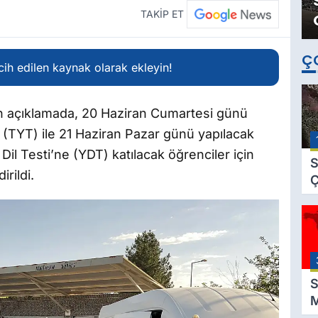
TAKİP ET
Ç
ih edilen kaynak olarak ekleyin!
an açıklamada, 20 Haziran Cumartesi günü
ti (TYT) ile 21 Haziran Pazar günü yapılacak
 Dil Testi’ne (YDT) katılacak öğrenciler için
S
irildi.
Ç
C
B
B
Ç
B
S
M
K