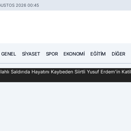
ĞUSTOS 2026 00:45
GENEL
SIYASET
SPOR
EKONOMI
EĞITIM
DIĞER
hlı Saldırıda Hayatını Kaybeden Siirtli Yusuf Erdem'in Katil 