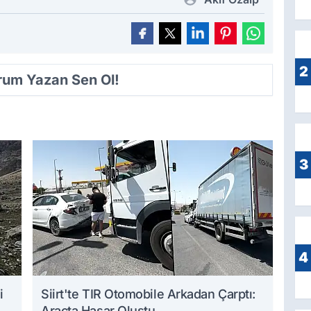
2
orum Yazan Sen Ol!
3
4
i
Siirt'te TIR Otomobile Arkadan Çarptı:
Araçta Hasar Oluştu