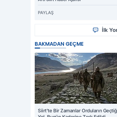
PAYLAŞ
İlk Y
BAKMADAN GEÇME
Siirt'te Bir Zamanlar Orduların Geçtiğ
Yol, Bugün Kaderine Terk Edildi