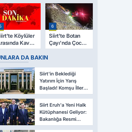
9 Yaşındaki
Evinde Ölü
esut Yıldız
Bulundu
ayatını
5
6
aybetti
iirt'te Köylüler
Siirt'te Botan
rasında Kavga:
Çayı'nda Çocuk
 Yaralı, Birinin
Cesedi Bulundu
UNLARA DA BAKIN
urumu Ağır
Siirt'in Beklediği
Yatırım İçin Yarış
Başladı! Komşu İller
Devrede
Siirt Eruh'a Yeni Halk
Kütüphanesi Geliyor:
Bakanlığa Resmi
Talep İletildi