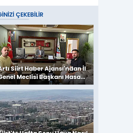
GINIZI ÇEKEBILIR
Artı Siirt Haber Ajansı'ndan İl
Genel Meclisi Başkanı Hasan
Carlık'a Ziyaret: Kırsala
Yapılan Yatırımlar
Değerlendirildi