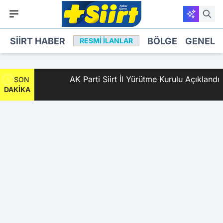
SIIRT HABER
BÖLGE
GENEL
RESMI İLANLAR
an 2
AK Parti Siirt İl Yürütme Kurulu Açıklandı
SON
DAKİKA