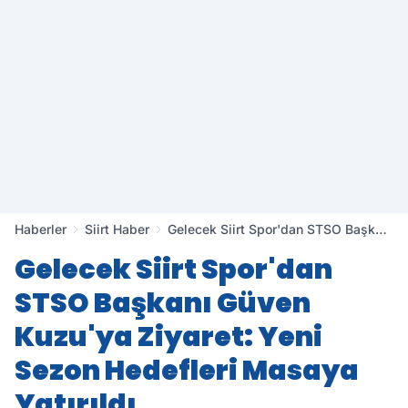
Haberler
Siirt Haber
Gelecek Siirt Spor'dan STSO Başkanı
Güven Kuzu'ya Ziyaret: Yeni Sezon
Gelecek Siirt Spor'dan
Hedefleri Masaya Yatırıldı
STSO Başkanı Güven
Kuzu'ya Ziyaret: Yeni
Sezon Hedefleri Masaya
Yatırıldı