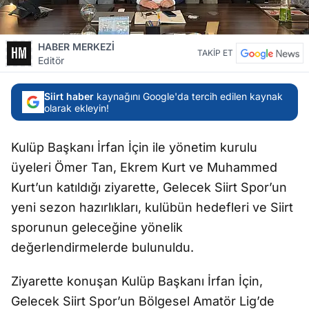
HABER MERKEZİ
TAKİP ET
Editör
Siirt haber
kaynağını Google'da tercih edilen kaynak
olarak ekleyin!
Kulüp Başkanı İrfan İçin ile yönetim kurulu
üyeleri Ömer Tan, Ekrem Kurt ve Muhammed
Kurt’un katıldığı ziyarette, Gelecek Siirt Spor’un
yeni sezon hazırlıkları, kulübün hedefleri ve Siirt
sporunun geleceğine yönelik
değerlendirmelerde bulunuldu.
Ziyarette konuşan Kulüp Başkanı İrfan İçin,
Gelecek Siirt Spor’un Bölgesel Amatör Lig’de