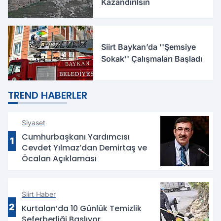
Kazandırılsın
Siirt Baykan’da ''Şemsiye
Sokak'' Çalışmaları Başladı
TREND HABERLER
Siyaset
Cumhurbaşkanı Yardımcısı
1
Cevdet Yılmaz’dan Demirtaş ve
Öcalan Açıklaması
Siirt Haber
2
Kurtalan’da 10 Günlük Temizlik
Seferberliği Başlıyor