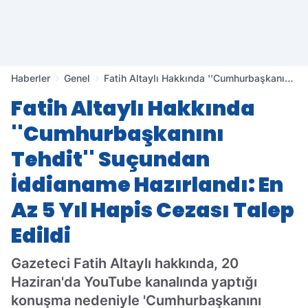
Haberler
Genel
Fatih Altaylı Hakkında ''Cumhurbaşkanını
Tehdit'' Suçundan İddianame Hazırlandı:
Fatih Altaylı Hakkında
En Az 5 Yıl Hapis Cezası Talep Edildi
''Cumhurbaşkanını
Tehdit'' Suçundan
İddianame Hazırlandı: En
Az 5 Yıl Hapis Cezası Talep
Edildi
Gazeteci Fatih Altaylı hakkında, 20
Haziran'da YouTube kanalında yaptığı
konuşma nedeniyle 'Cumhurbaşkanını