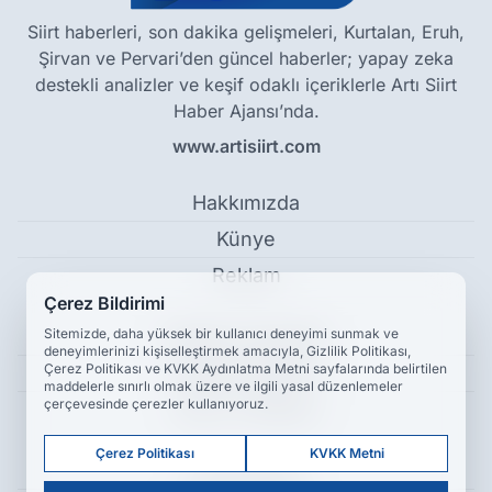
Siirt haberleri, son dakika gelişmeleri, Kurtalan, Eruh,
Şirvan ve Pervari’den güncel haberler; yapay zeka
destekli analizler ve keşif odaklı içeriklerle Artı Siirt
Haber Ajansı’nda.
www.artisiirt.com
Hakkımızda
Künye
Reklam
Çerez Bildirimi
Sitemizde, daha yüksek bir kullanıcı deneyimi sunmak ve
Kullanım Koşulları
deneyimlerinizi kişiselleştirmek amacıyla, Gizlilik Politikası,
Çerez Politikası ve KVKK Aydınlatma Metni sayfalarında belirtilen
Gizlilik Politikası
maddelerle sınırlı olmak üzere ve ilgili yasal düzenlemeler
çerçevesinde çerezler kullanıyoruz.
Çerez Politikası
Çerez Politikası
KVKK Metni
KVKK Metni