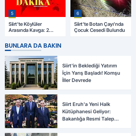
5
6
Siirt'te Köylüler
Siirt'te Botan Çayı'nda
Arasında Kavga: 2
Çocuk Cesedi Bulundu
Yaralı, Birinin Durumu
Ağır
BUNLARA DA BAKIN
Siirt'in Beklediği Yatırım
İçin Yarış Başladı! Komşu
İller Devrede
Siirt Eruh'a Yeni Halk
Kütüphanesi Geliyor:
Bakanlığa Resmi Talep
İletildi