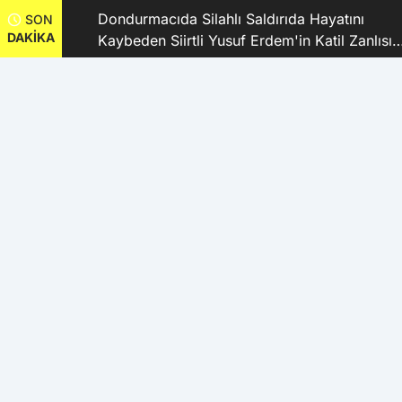
dı
Dondurmacıda Silahlı Saldırıda Hayatını
SON
DAKİKA
Kaybeden Siirtli Yusuf Erdem'in Katil Zanlısı
ve 9 Şüpheli Tutuklandı