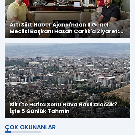
Artı Siirt Haber Ajansı'ndan İl Genel
Meclisi Başkanı Hasan Carlık'a Ziyaret:
Kırsala Yapılan Yatırımlar
Değerlendirildi
Siirt'te Hafta Sonu Hava Nasıl Olacak?
İşte 5 Günlük Tahmin
ÇOK OKUNANLAR