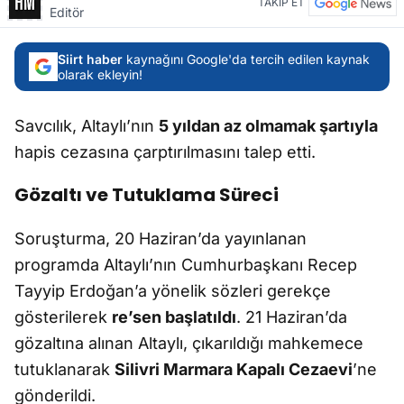
TAKİP ET
Editör
Siirt haber
kaynağını Google'da tercih edilen kaynak
olarak ekleyin!
Savcılık, Altaylı’nın
5 yıldan az olmamak şartıyla
hapis cezasına çarptırılmasını talep etti.
Gözaltı ve Tutuklama Süreci
Soruşturma, 20 Haziran’da yayınlanan
programda Altaylı’nın Cumhurbaşkanı Recep
Tayyip Erdoğan’a yönelik sözleri gerekçe
gösterilerek
re’sen başlatıldı
. 21 Haziran’da
gözaltına alınan Altaylı, çıkarıldığı mahkemece
tutuklanarak
Silivri Marmara Kapalı Cezaevi
’ne
gönderildi.