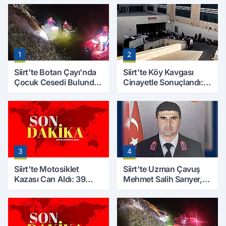
1
2
Siirt'te Botan Çayı'nda
Siirt'te Köy Kavgası
Çocuk Cesedi Bulundu:
Cinayetle Sonuçlandı:
Kayıp Baba İçin Arama
Selim B. Hayatını
Çalışmaları Başlıyor
Kaybetti
3
4
Siirt'te Motosiklet
Siirt'te Uzman Çavuş
Kazası Can Aldı: 39
Mehmet Salih Sarıyer,
Yaşındaki Mesut Yıldız
Evinde Ölü Bulundu
Hayatını Kaybetti