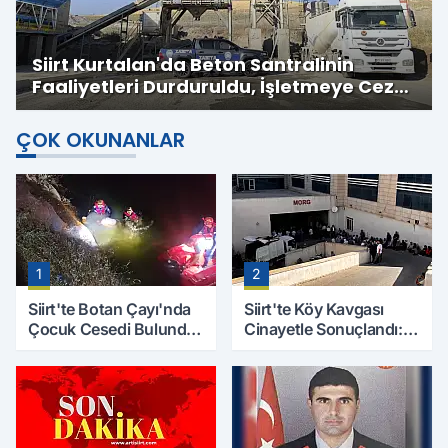
Siirt Kurtalan'da Beton Santralinin
Faaliyetleri Durduruldu, İşletmeye Cezai
İşlem Uygulandı
ÇOK OKUNANLAR
1
2
Siirt'te Botan Çayı'nda
Siirt'te Köy Kavgası
Çocuk Cesedi Bulundu:
Cinayetle Sonuçlandı:
Kayıp Baba İçin Arama
Selim B. Hayatını
Çalışmaları Başlıyor
Kaybetti