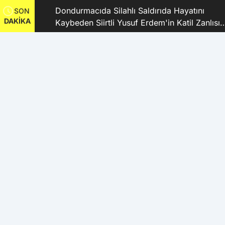
dı
Dondurmacıda Silahlı Saldırıda Hayatını
SON
DAKİKA
Kaybeden Siirtli Yusuf Erdem'in Katil Zanlısı
ve 9 Şüpheli Tutuklandı