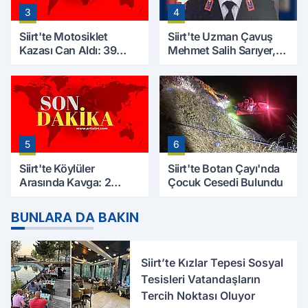
3
4
Siirt'te Motosiklet
Siirt'te Uzman Çavuş
Kazası Can Aldı: 39
Mehmet Salih Sarıyer,
Yaşındaki Mesut Yıldız
Evinde Ölü Bulundu
Hayatını Kaybetti
5
6
Siirt'te Köylüler
Siirt'te Botan Çayı'nda
Arasında Kavga: 2
Çocuk Cesedi Bulundu
Yaralı, Birinin Durumu
Ağır
BUNLARA DA BAKIN
Siirt’te Kızlar Tepesi Sosyal
Tesisleri Vatandaşların
Tercih Noktası Oluyor