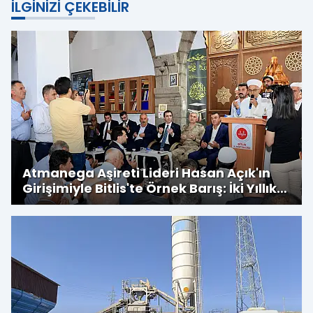
İLGINIZI ÇEKEBILIR
Atmanega Aşireti Lideri Hasan Açık'ın
Girişimiyle Bitlis'te Örnek Barış: İki Yıllık
Husumet Sona Erdi