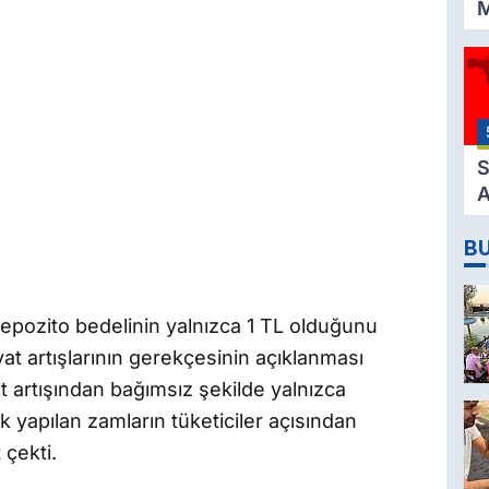
M
K
3
M
H
K
S
A
2
B
D
depozito bedelinin yalnızca 1 TL olduğunu
yat artışlarının gerekçesinin açıklanması
iyet artışından bağımsız şekilde yalnızca
 yapılan zamların tüketiciler açısından
 çekti.