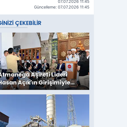
07.07.2026 11:45
Güncelleme: 07.07.2026 11:45
GINIZI ÇEKEBILIR
Atmanega Aşireti Lideri
Hasan Açık'ın Girişimiyle
Bitlis'te Örnek Barış: İki Yıllık
Husumet Sona Erdi