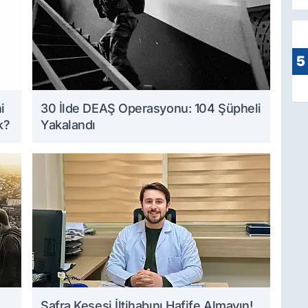
5
i
30 İlde DEAŞ Operasyonu: 104 Şüpheli
k?
Yakalandı
Safra Kesesi İltihabını Hafife Almayın!