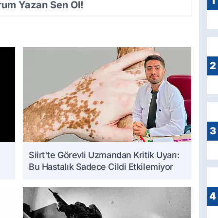
1
orum Yazan Sen Ol!
2
3
Siirt'te Görevli Uzmandan Kritik Uyarı:
Bu Hastalık Sadece Cildi Etkilemiyor
4