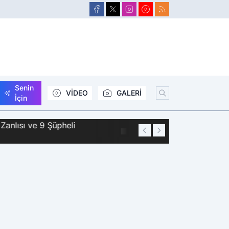
Senin
VİDEO
GALERİ
İçin
Zanlısı ve 9 Şüpheli
01:44
Siirt'te 2 Kişini