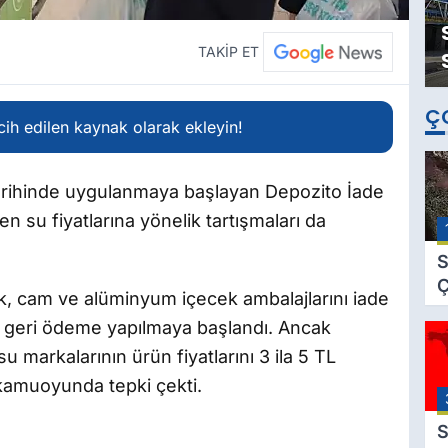
TAKİP ET
Ç
ih edilen kaynak olarak ekleyin!
rihinde uygulanmaya başlayan Depozito İade
 su fiyatlarına yönelik tartışmaları da
S
Ç
k, cam ve alüminyum içecek ambalajlarını iade
C
L geri ödeme yapılmaya başlandı. Ancak
B
 markalarının ürün fiyatlarını 3 ila 5 TL
B
Ç
 kamuoyunda tepki çekti.
B
S