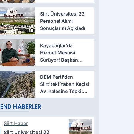
Oğul Arıları Ellerine
Aldı
Siirt Üniversitesi 22
Personel Alımı
Sonuçlarını Açıkladı
Kayabağlar’da
Hizmet Mesaisi
Sürüyor! Başkan
Hasan Nas Yeni
Çalışmaları Anlattı
DEM Parti'den
Siirt'teki Yaban Keçisi
Av İhalesine Tepki:
Doğa Satılık Değildir
END HABERLER
Siirt Haber
Siirt Üniversitesi 22