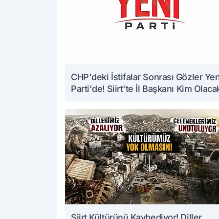
CHP'deki İstifalar Sonrası Gözler Yen
Parti'de! Siirt'te İl Başkanı Kim Olaca
Siirt Kültürünü Kaybediyor! Diller