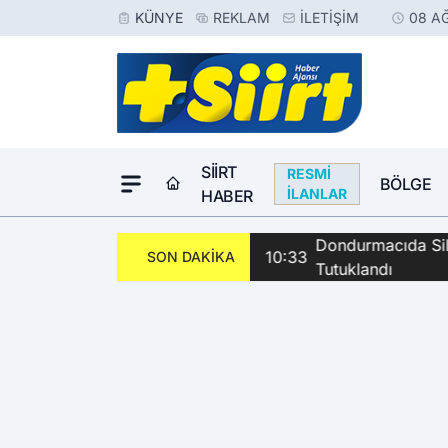
KÜNYE
REKLAM
İLETIŞIM
08 A
SIIRT
RESMI
BÖLGE
İLANLAR
HABER
Dondurmacıda Sila
10:33
SON DAKİKA
Tutuklandı