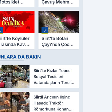
otosiklet
Çavuş Mehmet
azası Can Aldı:
Salih Sarıyer,
9 Yaşındaki
Evinde Ölü
esut Yıldız
Bulundu
ayatını
5
6
aybetti
iirt'te Köylüler
Siirt'te Botan
rasında Kavga:
Çayı'nda Çocuk
 Yaralı, Birinin
Cesedi Bulundu
UNLARA DA BAKIN
urumu Ağır
Siirt’te Kızlar Tepesi
Sosyal Tesisleri
Vatandaşların Tercih
Noktası Oluyor
Siirtli Arıcının İlginç
Hasadı: Traktör
Römorkuna Konan