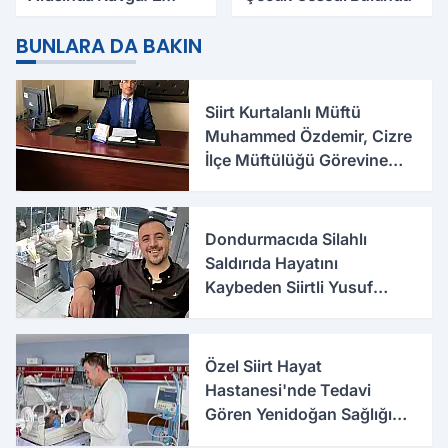
Yaralı, Birinin Durumu
Ağır
BUNLARA DA BAKIN
Siirt Kurtalanlı Müftü
Muhammed Özdemir, Cizre
İlçe Müftülüğü Görevine
Başladı
Dondurmacıda Silahlı
Saldırıda Hayatını
Kaybeden Siirtli Yusuf
Erdem'in Katil Zanlısı ve 9
Şüpheli Tutuklandı
Özel Siirt Hayat
Hastanesi'nde Tedavi
Gören Yenidoğan Sağlığına
Kavuştu