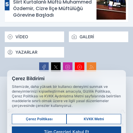
Siirt Kurtalanlı Müftü Muhammed
5
Özdemir, Cizre İlçe Müftülüğü
Görevine Başladı
VİDEO
GALERİ
YAZARLAR
Çerez Bildirimi
Sitemizde, daha yüksek bir kullanıcı deneyimi sunmak ve
deneyimlerinizi kişiselleştirmek amacıyla, Gizlilik Politikası,
Çerez Politikası ve KVKK Aydınlatma Metni sayfalarında belirtilen
maddelerle sınırlı olmak üzere ve ilgili yasal düzenlemeler
çerçevesinde çerezler kullanıyoruz.
Siirt haberleri, son dakika gelişmeleri, Kurtalan, Eruh,
Şirvan ve Pervari’den güncel haberler; yapay zeka
Çerez Politikası
KVKK Metni
destekli analizler ve keşif odaklı içeriklerle Artı Siirt
Tüm Çerezleri Kabul Et
Haber Ajansı’nda.