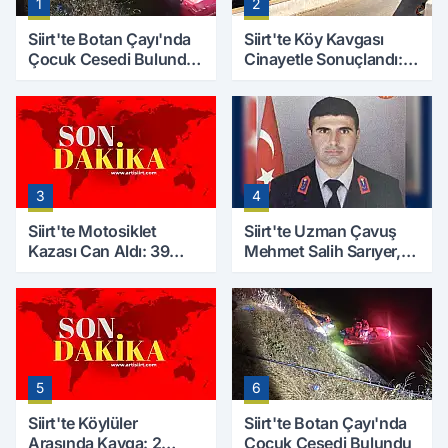
1
2
Siirt'te Botan Çayı'nda
Siirt'te Köy Kavgası
Çocuk Cesedi Bulundu:
Cinayetle Sonuçlandı:
Kayıp Baba İçin Arama
Selim B. Hayatını
Çalışmaları Başlıyor
Kaybetti
3
4
Siirt'te Motosiklet
Siirt'te Uzman Çavuş
Kazası Can Aldı: 39
Mehmet Salih Sarıyer,
Yaşındaki Mesut Yıldız
Evinde Ölü Bulundu
Hayatını Kaybetti
5
6
Siirt'te Köylüler
Siirt'te Botan Çayı'nda
Arasında Kavga: 2
Çocuk Cesedi Bulundu