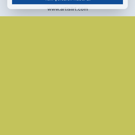
www.artisiirt.com
Hakkımızda
Künye
Reklam
Kullanım Koşulları
Gizlilik Politikası
Çerez Politikası
KVKK Metni
İletişim Bilgileri
Bakan Akın Gürlek'ten Siirt Dahil 81 İlde Organize Suç