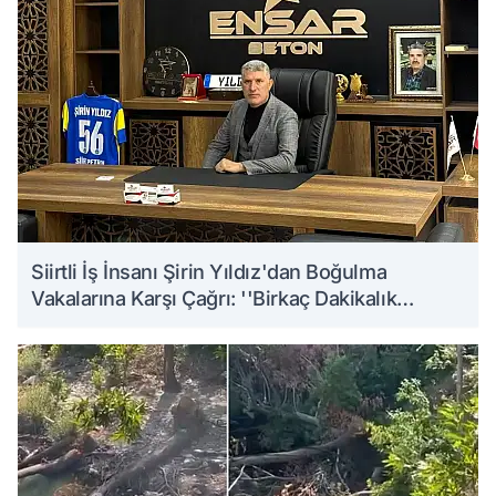
Siirtli İş İnsanı Şirin Yıldız'dan Boğulma
Vakalarına Karşı Çağrı: ''Birkaç Dakikalık
Serinlik, Bir Ömürlük Acıya Dönüşmesin''