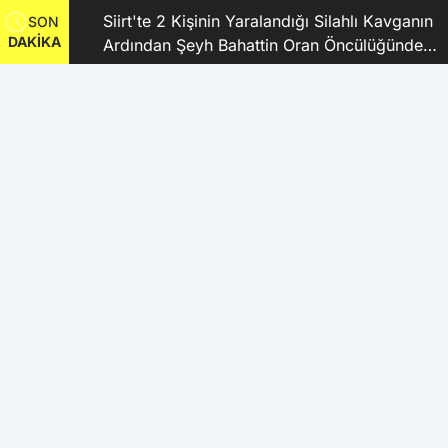
ı
Siirt'te 2 Kişinin Yaralandığı Silahlı Kavganın
SON
DAKİKA
nlısı
Ardından Şeyh Bahattin Oran Öncülüğünde
Barış Sağlandı