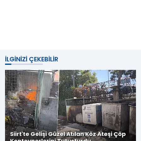
İLGINIZI ÇEKEBILIR
Siirt'te Gelişi Güzel Atılan Köz Ateşi Çöp
Konteynerlerini Tutuşturdu