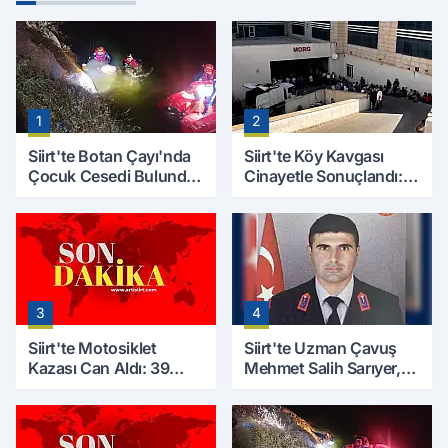
1
2
Siirt'te Botan Çayı'nda
Siirt'te Köy Kavgası
Çocuk Cesedi Bulundu:
Cinayetle Sonuçlandı:
Kayıp Baba İçin Arama
Selim B. Hayatını
Çalışmaları Başlıyor
Kaybetti
3
4
Siirt'te Motosiklet
Siirt'te Uzman Çavuş
Kazası Can Aldı: 39
Mehmet Salih Sarıyer,
Yaşındaki Mesut Yıldız
Evinde Ölü Bulundu
Hayatını Kaybetti