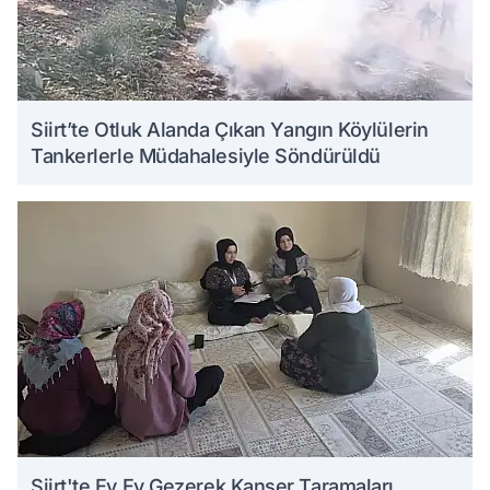
Siirt’te Otluk Alanda Çıkan Yangın Köylülerin
Tankerlerle Müdahalesiyle Söndürüldü
Siirt'te Ev Ev Gezerek Kanser Taramaları