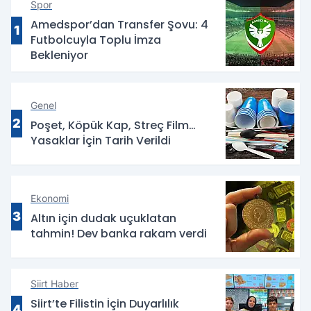
Spor
Amedspor’dan Transfer Şovu: 4
1
Futbolcuyla Toplu İmza
Bekleniyor
Genel
2
Poşet, Köpük Kap, Streç Film…
Yasaklar İçin Tarih Verildi
Ekonomi
3
Altın için dudak uçuklatan
tahmin! Dev banka rakam verdi
Siirt Haber
Siirt’te Filistin İçin Duyarlılık
4