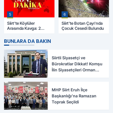
5
6
Siirt'te Köylüler
Siirt'te Botan Çayı'nda
Arasında Kavga: 2
Çocuk Cesedi Bulundu
Yaralı, Birinin Durumu
Ağır
BUNLARA DA BAKIN
Siirtli Siyasetçi ve
Bürokratlar Dikkat! Komşu
İlin Siyasetçileri Orman
Bölge Müdürlüğü İçin
Harekete Geçti
MHP Siirt Eruh İlçe
Başkanlığı’na Ramazan
Toprak Seçildi