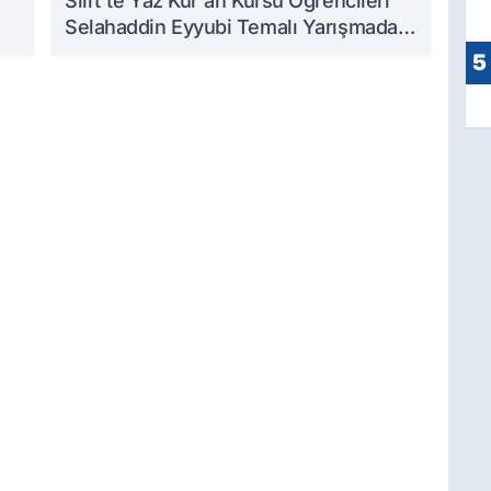
Siirt'te Yaz Kur'an Kursu Öğrencileri
Selahaddin Eyyubi Temalı Yarışmada
Ödüllendirildi
5