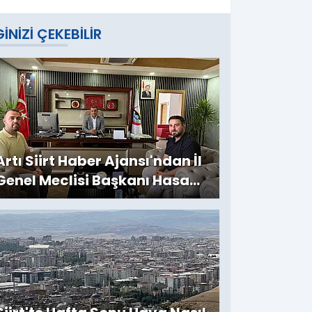
GINIZI ÇEKEBILIR
Artı Siirt Haber Ajansı'ndan İl
Genel Meclisi Başkanı Hasan
Carlık'a Ziyaret: Kırsala
Yapılan Yatırımlar
Değerlendirildi