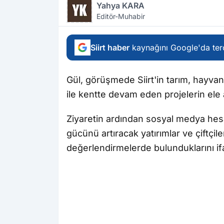
Yahya KARA
Editör-Muhabir
Siirt haber
kaynağını Google'da terc
Gül, görüşmede Siirt'in tarım, hayvancı
ile kentte devam eden projelerin ele al
Ziyaretin ardından sosyal medya hesa
gücünü artıracak yatırımlar ve çiftçi
değerlendirmelerde bulunduklarını ifa