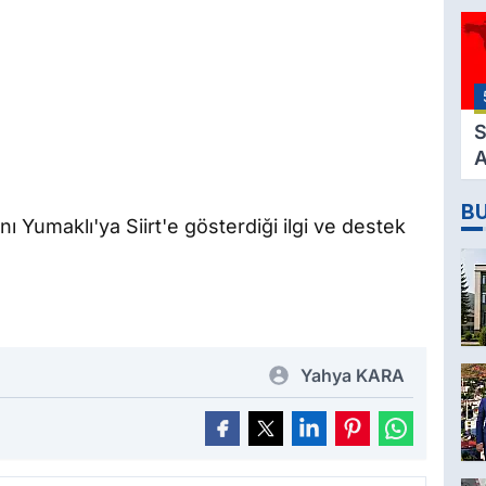
3
M
H
K
S
A
2
B
D
ı Yumaklı'ya Siirt'e gösterdiği ilgi ve destek
Yahya KARA