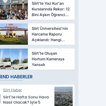
Siirt'te Yaz Kur'an
Kurslarında Rekor: 12
Bini Aşkın Öğrenci
Eğitim Alıyor
Siirt Üniversitesi'nin
Harcama Raporu
Açıklandı: Hangi
Fakülte Ne Kadar
Harcadı Belli Oldu
Siirt'te Oluşan
Hortum Kameraya
Yansıdı
END HABERLER
Siirt Haber
Siirt'te Hafta Sonu Hava
Nasıl Olacak? İşte 5