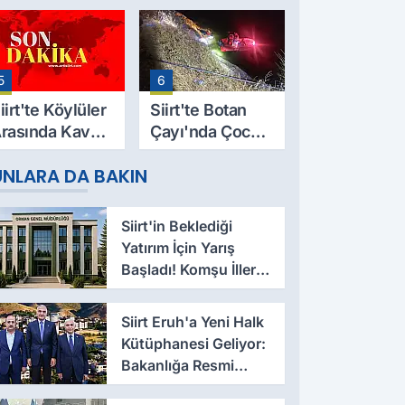
9 Yaşındaki
Evinde Ölü
esut Yıldız
Bulundu
ayatını
5
6
aybetti
iirt'te Köylüler
Siirt'te Botan
rasında Kavga:
Çayı'nda Çocuk
 Yaralı, Birinin
Cesedi Bulundu
UNLARA DA BAKIN
urumu Ağır
Siirt'in Beklediği
Yatırım İçin Yarış
Başladı! Komşu İller
Devrede
Siirt Eruh'a Yeni Halk
Kütüphanesi Geliyor:
Bakanlığa Resmi
Talep İletildi