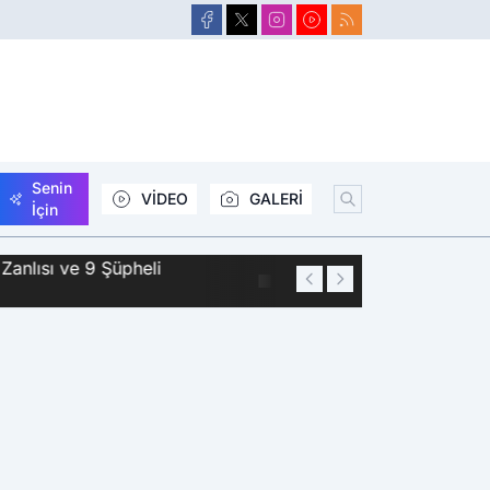
Senin
VİDEO
GALERİ
İçin
Zanlısı ve 9 Şüpheli
01:44
Siirt'te 2 Kişini