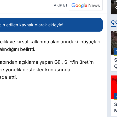
TAKİP ET
Ç
ih edilen kaynak olarak ekleyin!
lık ve kırsal kalkınma alanlarındaki ihtiyaçları
ındığını belirtti.
S
bından açıklama yapan Gül, Siirt'in üretim
Ç
lere yönelik destekler konusunda
C
de etti.
B
B
Ç
B
S
M
K