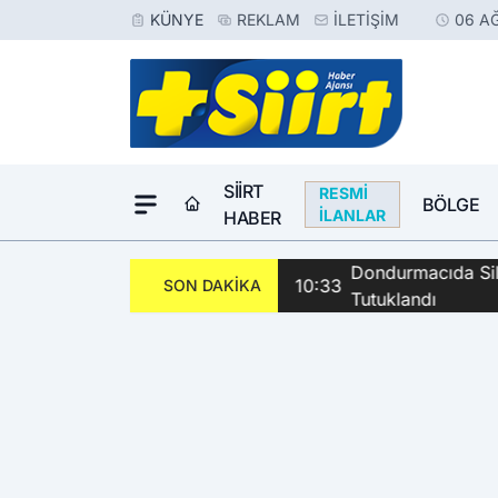
KÜNYE
REKLAM
İLETIŞIM
06 A
SIIRT
RESMI
BÖLGE
İLANLAR
HABER
Dondurmacıda Sila
10:33
SON DAKİKA
Tutuklandı