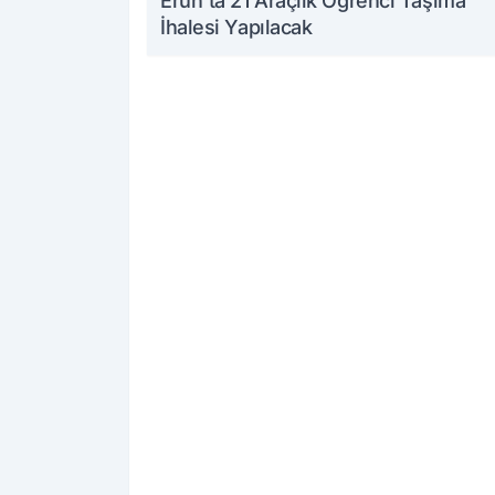
Eruh'ta 21 Araçlık Öğrenci Taşıma
İhalesi Yapılacak