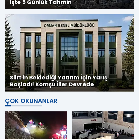
İşte 5 Günlük Tahmin
Siirt'in Beklediği Yatırım İçin Yarış
Başladı! Komşu İller Devrede
ÇOK OKUNANLAR