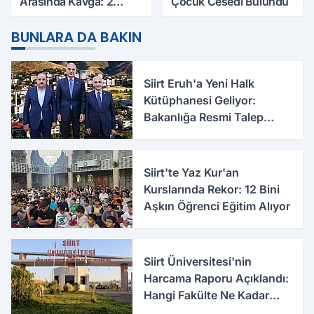
Arasında Kavga: 2
Çocuk Cesedi Bulundu
Yaralı, Birinin Durumu
Ağır
BUNLARA DA BAKIN
Siirt Eruh'a Yeni Halk
Kütüphanesi Geliyor:
Bakanlığa Resmi Talep
İletildi
Siirt'te Yaz Kur'an
Kurslarında Rekor: 12 Bini
Aşkın Öğrenci Eğitim Alıyor
Siirt Üniversitesi'nin
Harcama Raporu Açıklandı:
Hangi Fakülte Ne Kadar
Harcadı Belli Oldu