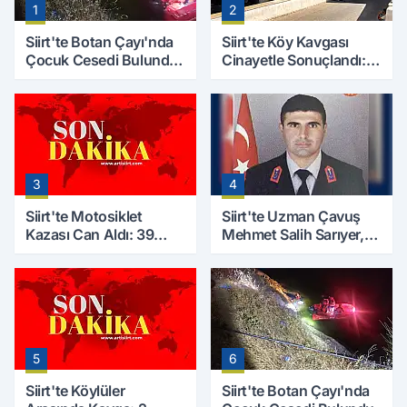
1
2
Siirt'te Botan Çayı'nda
Siirt'te Köy Kavgası
Çocuk Cesedi Bulundu:
Cinayetle Sonuçlandı:
Kayıp Baba İçin Arama
Selim B. Hayatını
Çalışmaları Başlıyor
Kaybetti
3
4
Siirt'te Motosiklet
Siirt'te Uzman Çavuş
Kazası Can Aldı: 39
Mehmet Salih Sarıyer,
Yaşındaki Mesut Yıldız
Evinde Ölü Bulundu
Hayatını Kaybetti
5
6
Siirt'te Köylüler
Siirt'te Botan Çayı'nda