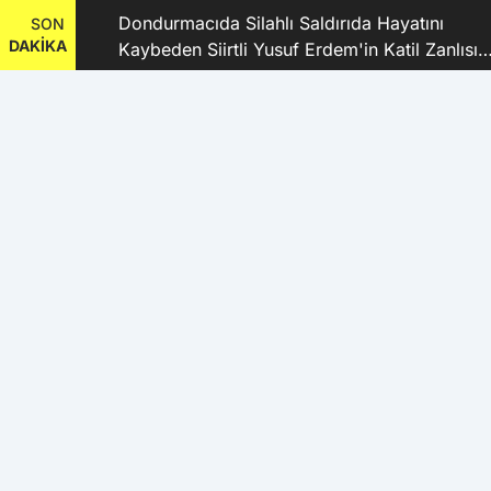
dı
Dondurmacıda Silahlı Saldırıda Hayatını
SON
DAKİKA
Kaybeden Siirtli Yusuf Erdem'in Katil Zanlısı
ve 9 Şüpheli Tutuklandı