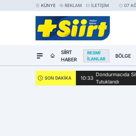
KÜNYE
REKLAM
İLETIŞIM
07 A
SIIRT
RESMI
BÖLGE
İLANLAR
HABER
Dondurmacıda Sila
10:33
SON DAKİKA
Tutuklandı