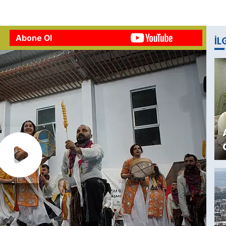
Abone Ol
İL