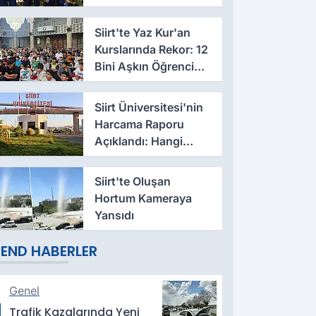
Talep İletildi
Siirt'te Yaz Kur'an
Kurslarında Rekor: 12
Bini Aşkın Öğrenci
Eğitim Alıyor
Siirt Üniversitesi'nin
Harcama Raporu
Açıklandı: Hangi
Fakülte Ne Kadar
Harcadı Belli Oldu
Siirt'te Oluşan
Hortum Kameraya
Yansıdı
END HABERLER
Genel
Trafik Kazalarında Yeni