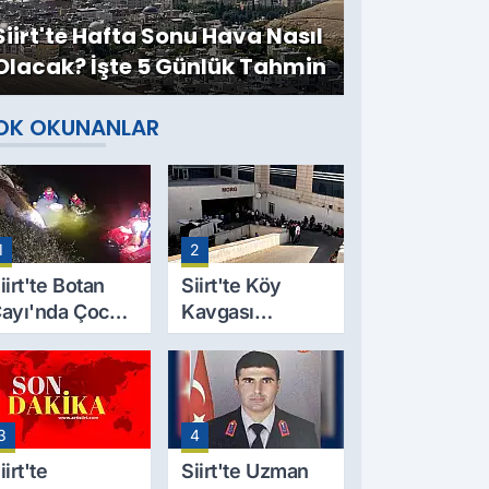
Siirt'te Hafta Sonu Hava Nasıl
Olacak? İşte 5 Günlük Tahmin
OK OKUNANLAR
1
2
iirt'te Botan
Siirt'te Köy
ayı'nda Çocuk
Kavgası
esedi
Cinayetle
ulundu: Kayıp
Sonuçlandı:
aba İçin Arama
Selim B.
alışmaları
Hayatını
3
4
aşlıyor
Kaybetti
iirt'te
Siirt'te Uzman