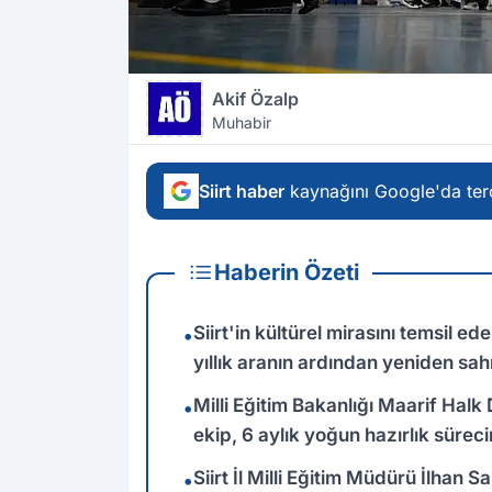
Akif Özalp
Muhabir
Siirt haber
kaynağını Google'da terc
Haberin Özeti
Siirt'in kültürel mirasını temsil 
•
yıllık aranın ardından yeniden sa
Milli Eğitim Bakanlığı Maarif Hal
•
ekip, 6 aylık yoğun hazırlık süre
Siirt İl Milli Eğitim Müdürü İlhan S
•