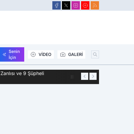
Senin
VİDEO
GALERİ
İçin
Zanlısı ve 9 Şüpheli
01:44
Siirt'te 2 Kişini