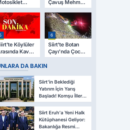
otosiklet
Çavuş Mehmet
azası Can Aldı:
Salih Sarıyer,
9 Yaşındaki
Evinde Ölü
esut Yıldız
Bulundu
ayatını
5
6
aybetti
iirt'te Köylüler
Siirt'te Botan
rasında Kavga:
Çayı'nda Çocuk
 Yaralı, Birinin
Cesedi Bulundu
UNLARA DA BAKIN
urumu Ağır
Siirt'in Beklediği
Yatırım İçin Yarış
Başladı! Komşu İller
Devrede
Siirt Eruh'a Yeni Halk
Kütüphanesi Geliyor:
Bakanlığa Resmi