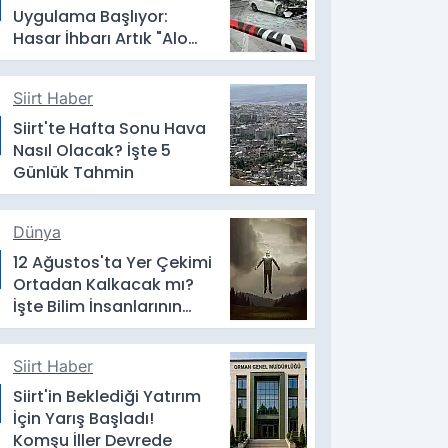
Uygulama Başlıyor:
Hasar İhbarı Artık "Alo
193" Üzerinden Yapılacak
Siirt Haber
Siirt'te Hafta Sonu Hava
Nasıl Olacak? İşte 5
Günlük Tahmin
Dünya
12 Ağustos'ta Yer Çekimi
Ortadan Kalkacak mı?
İşte Bilim İnsanlarının
Yanıtı
Siirt Haber
Siirt'in Beklediği Yatırım
İçin Yarış Başladı!
Komşu İller Devrede