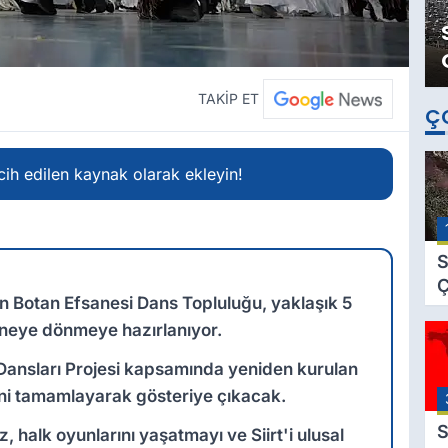
TAKİP ET
Ç
ih edilen kaynak olarak ekleyin!
S
Ç
eden Botan Efsanesi Dans Topluluğu, yaklaşık 5
C
hneye dönmeye hazırlanıyor.
B
B
k Dansları Projesi kapsamında yeniden kurulan
Ç
cini tamamlayarak gösteriye çıkacak.
B
S
az, halk oyunlarını yaşatmayı ve Siirt'i ulusal