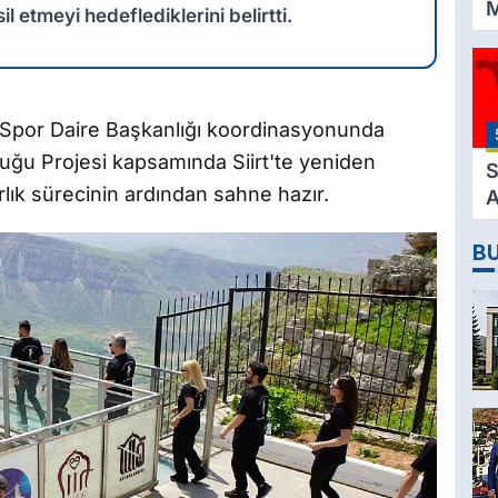
M
l etmeyi hedeflediklerini belirtti.
K
3
M
H
ve Spor Daire Başkanlığı koordinasyonunda
K
luğu Projesi kapsamında Siirt'te yeniden
S
ırlık sürecinin ardından sahne hazır.
A
2
B
D