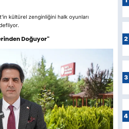
1
in kültürel zenginliğini halk oyunları
efliyor.
lerinden Doğuyor"
2
3
4